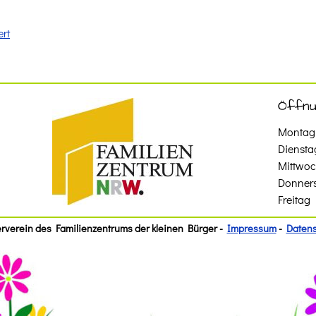
rt
Öffnu
Montag
Diensta
Mittwo
Donner
Freitag
rverein des Familienzentrums der kleinen Bürger -
Impressum
-
Datens